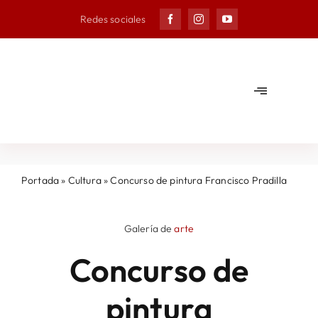
Skip
Redes sociales
to
content
Toggle
Navigation
Ayuntam
Municipi
Portada
»
Cultura
»
Concurso de pintura Francisco Pradilla
Noticias
Galería de
arte
Concurso de
Agenda
pintura
Deporte