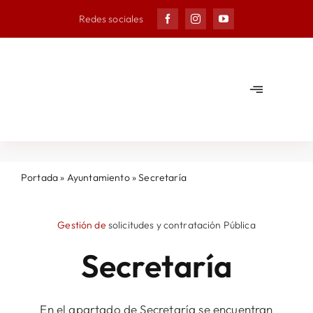
Skip
Redes sociales
to
content
Toggle
Navigation
Ayuntam
Municipi
Portada
»
Ayuntamiento
»
Secretaría
Noticias
Gestión de
solicitudes y contratación Pública
Secretaría
Agenda
En el apartado de Secretaría se encuentran
Deporte