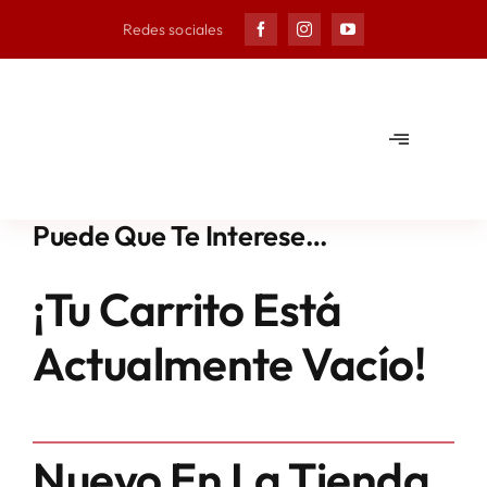
Skip
Redes sociales
to
content
Toggle
Navigation
Ayuntam
Puede Que Te Interese…
Municipi
¡Tu Carrito Está
Noticias
Actualmente Vacío!
Agenda
Nuevo En La Tienda
Deporte