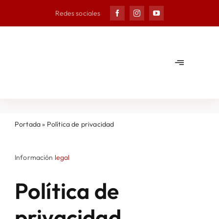
Skip
Redes sociales
to
content
Toggle
Navigation
Ayuntam
Municipi
Portada
»
Política de privacidad
Noticias
Información
legal
Política de
Agenda
privacidad
Deporte